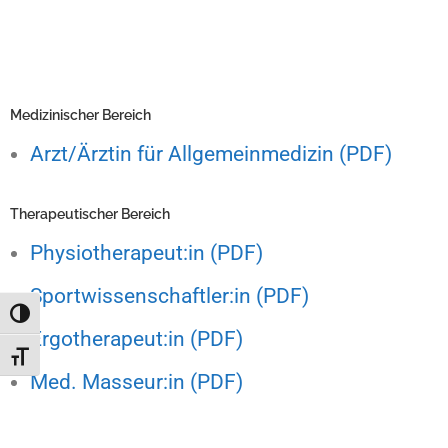
Medizinischer Bereich
Arzt/Ärztin für Allgemeinmedizin (PDF)
Therapeutischer Bereich
Physiotherapeut:in (PDF)
Sportwissenschaftler:in (PDF)
Toggle High Contrast
Ergotherapeut:in (PDF)
Toggle Font size
Med. Masseur:in (PDF)